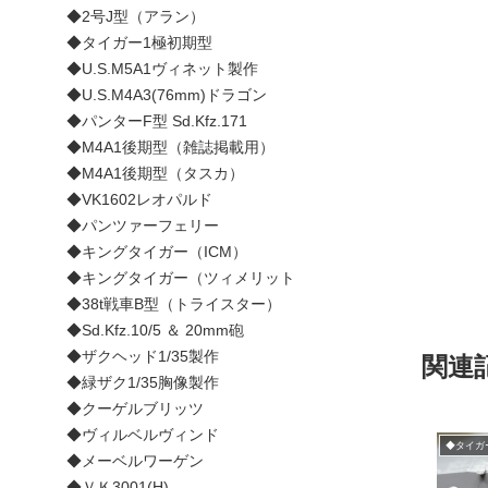
◆2号J型（アラン）
◆タイガー1極初期型
◆U.S.M5A1ヴィネット製作
◆U.S.M4A3(76mm)ドラゴン
◆パンターF型 Sd.Kfz.171
◆M4A1後期型（雑誌掲載用）
◆M4A1後期型（タスカ）
◆VK1602レオパルド
◆パンツァーフェリー
◆キングタイガー（ICM）
◆キングタイガー（ツィメリット
◆38t戦車B型（トライスター）
◆Sd.Kfz.10/5 ＆ 20mm砲
◆ザクヘッド1/35製作
関連
◆緑ザク1/35胸像製作
◆クーゲルブリッツ
◆ヴィルベルヴィンド
◆タイガ
◆メーベルワーゲン
◆ＶＫ3001(H)