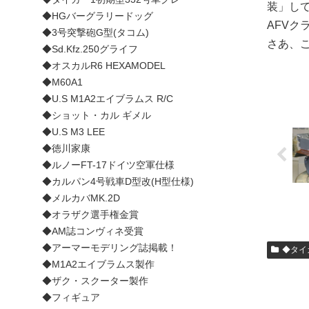
装」し
◆HGバーグラリードッグ
AFVク
◆3号突撃砲G型(タコム)
さあ、
◆Sd.Kfz.250グライフ
◆オスカルR6 HEXAMODEL
◆M60A1
◆U.S M1A2エイブラムス R/C
◆ショット・カル ギメル
◆U.S M3 LEE
◆徳川家康
◆ルノーFT-17ドイツ空軍仕様
◆カルパン4号戦車D型改(H型仕様)
◆メルカバMK.2D
◆オラザク選手権金賞
◆AM誌コンヴィネ受賞
◆アーマーモデリング誌掲載！
◆タイ
◆M1A2エイブラムス製作
◆ザク・スクーター製作
◆フィギュア