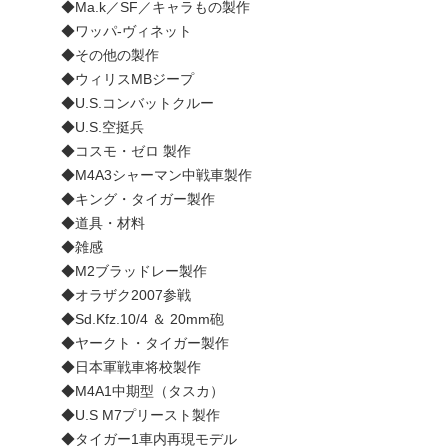
◆Ma.k／SF／キャラもの製作
◆ワッパ-ヴィネット
◆その他の製作
◆ウィリスMBジープ
◆U.S.コンバットクルー
◆U.S.空挺兵
◆コスモ・ゼロ 製作
◆M4A3シャーマン中戦車製作
◆キング・タイガー製作
◆道具・材料
◆雑感
◆M2ブラッドレー製作
◆オラザク2007参戦
◆Sd.Kfz.10/4 ＆ 20mm砲
◆ヤークト・タイガー製作
◆日本軍戦車将校製作
◆M4A1中期型（タスカ）
◆U.S M7プリースト製作
◆タイガー1車内再現モデル