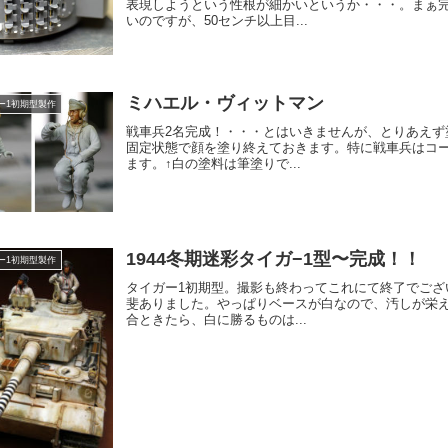
表現しようという性根が細かいというか・・・。まぁ
いのですが、50センチ以上目...
ミハエル・ヴィットマン
ー1初期型製作
戦車兵2名完成！・・・とはいきませんが、とりあえず
固定状態で顔を塗り終えておきます。特に戦車兵はコ
ます。↑白の塗料は筆塗りで...
1944冬期迷彩タイガ−1型〜完成！！
ー1初期型製作
タイガー1初期型。撮影も終わってこれにて終了でご
斐ありました。やっぱりベースが白なので、汚しが栄
合ときたら、白に勝るものは...