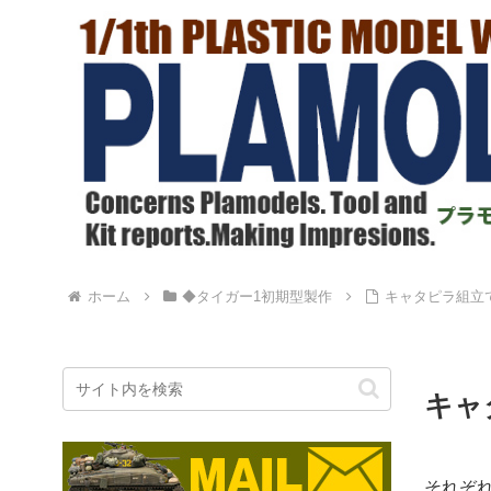
ホーム
◆タイガー1初期型製作
キャタピラ組立
キャ
それぞ