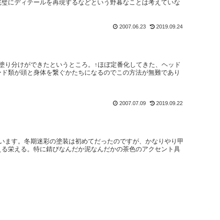
完璧にディテールを再現するなどという野暮なことは考えていな
2007.06.23
2019.09.24
塗り分けができたというところ。↑ほぼ定番化してきた、ヘッド
ード類が頭と身体を繋ぐかたちになるのでこの方法が無難であり
2007.07.09
2019.09.22
ざいます。冬期迷彩の塗装は初めてだったのですが、かなりやり甲
える栄える。特に錆びなんだか泥なんだかの茶色のアクセント具