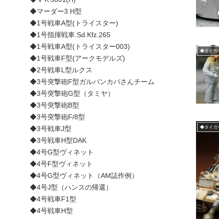
◆マーダー3 H型
◆1号戦車A型(トライスター)
◆1号指揮戦車.Sd.Kfz.265
◆1号戦車A型(トライスター003)
◆タイガ
◆1号戦車F型(アークモデルズ)
◆2号戦車L型ルクス
◆3号突撃砲F型ガルパンカバさんチーム
◆3号突撃砲G型（タミヤ）
◆3号突撃砲B型
◆3号突撃砲F/8型
◆3号戦車J型
◆タイガ
◆3号戦車H型DAK
◆4号G型ヴィネット
◆4号F型ヴィネット
◆4号G型ヴィネット（AM誌作例）
◆4号J型（ハンスの帰還）
◆4号戦車F1型
◆4号戦車H型