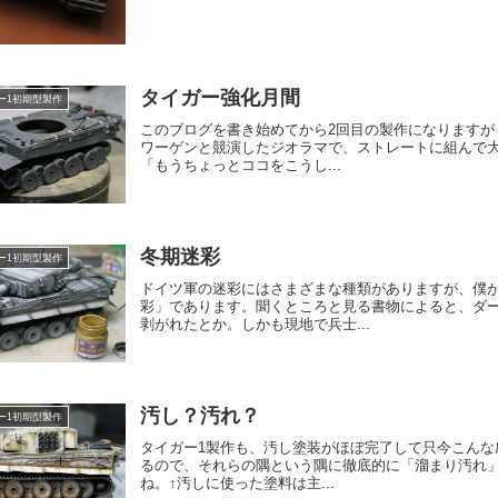
タイガー強化月間
ー1初期型製作
このブログを書き始めてから2回目の製作になりますが
ワーゲンと競演したジオラマで、ストレートに組んで
「もうちょっとココをこうし...
冬期迷彩
ー1初期型製作
ドイツ軍の迷彩にはさまざまな種類がありますが、僕
彩」であります。聞くところと見る書物によると、ダ
剥がれたとか。しかも現地で兵士...
汚し？汚れ？
ー1初期型製作
タイガー1製作も、汚し塗装がほぼ完了して只今こん
るので、それらの隅という隅に徹底的に「溜まり汚れ
ね。↑汚しに使った塗料は主...