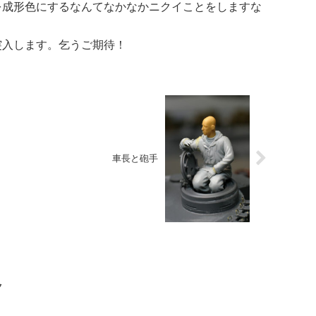
を成形色にするなんてなかなかニクイことをしますな
突入します。乞うご期待！
車長と砲手
ク