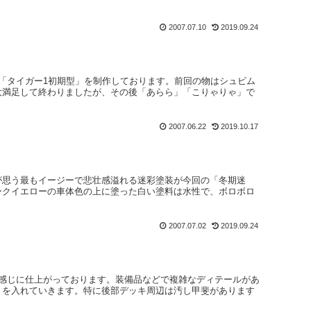
2007.07.10
2019.09.24
「タイガー1初期型」を制作しております。前回の物はシュビム
大満足して終わりましたが、その後「あらら」「こりゃりゃ」で
2007.06.22
2019.10.17
が思う最もイージーで悲壮感溢れる迷彩塗装が今回の「冬期迷
ークイエローの車体色の上に塗った白い塗料は水性で、ボロボロ
2007.07.02
2019.09.24
な感じに仕上がっております。装備品などで複雑なディテールがあ
」を入れていきます。特に後部デッキ周辺は汚し甲斐があります