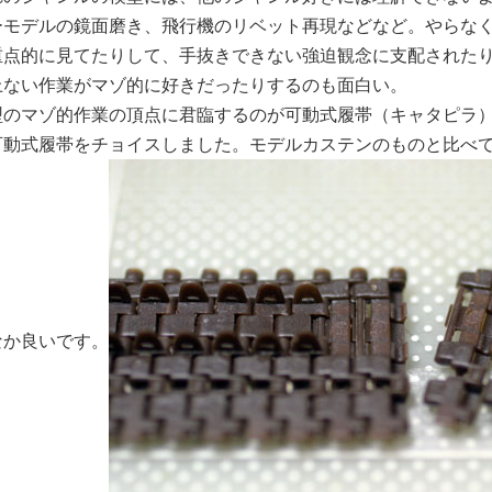
ーモデルの鏡面磨き、飛行機のリベット再現などなど。やらな
重点的に見てたりして、手抜きできない強迫観念に支配された
上ない作業がマゾ的に好きだったりするのも面白い。
のマゾ的作業の頂点に君臨するのが可動式履帯（キャタピラ）の組立
可動式履帯をチョイスしました。モデルカステンのものと比べ
なか良いです。