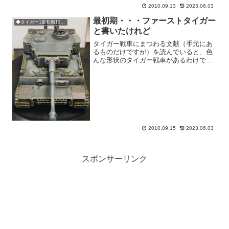
ステンの種類と取り付け位置などが選べ
2010.09.13
2023.06.03
ますが、今回は砲塔の両サイ...
最初期・・・ファーストタイガー
◆タイガー1最初期100号車
と書いたけれど
タイガー戦車にまつわる文献（手元にあ
るものだけですが）を読んでいると、色
んな形状のタイガー戦車があるわけです
が、当時の戦車開発の細かいことを探り
出したらキリがないので、大雑把に「初
期型」「後期型」とか呼んで現在の模型
キットのタイトルのよりど...
2010.09.15
2023.06.03
スポンサーリンク