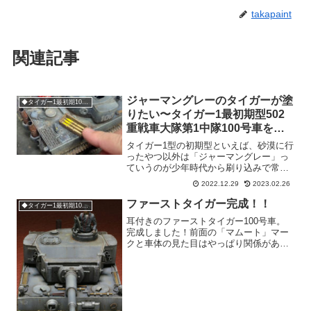
takapaint
関連記事
ジャーマングレーのタイガーが塗
◆タイガー1最初期100号車
りたい〜タイガー1最初期型502
重戦車大隊第1中隊100号車を作
る。
タイガー1型の初期型といえば、砂漠に行
ったやつ以外は「ジャーマングレー」っ
ていうのが少年時代から刷り込みで常識
だったのですが、最近の考証からすると
2022.12.29
2023.02.26
ジャーマングレー単色で塗られて戦場に
出たのは、最も初期のほんの数台だけ
ファーストタイガー完成！！
◆タイガー1最初期100号車
で、しかもその後すぐに白...
耳付きのファーストタイガー100号車。
完成しました！前面の「マムート」マー
クと車体の見た目はやっぱり関係がある
のかな？ やっぱり象ですよ象。キット
は素晴らしいの一言。タミヤのタイガー
にもの足りなさを感じてるけど、アフタ
ーパーツやら追加工作は...