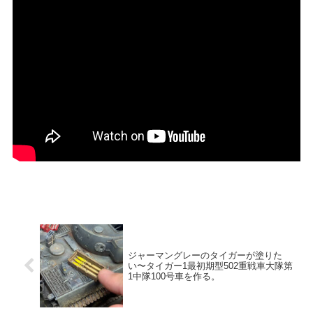
ジャーマングレーのタイガーが塗りた
い〜タイガー1最初期型502重戦車大隊第
1中隊100号車を作る。