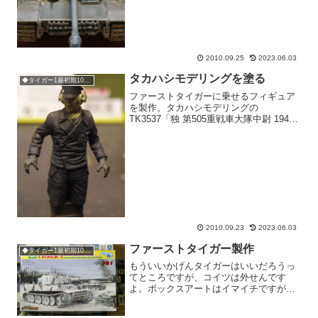
2010.09.25
2023.06.03
タカハシモデリングを塗る
◆タイガー1最初期100号車
ファーストタイガーに乗せるフィギュア
を製作。タカハシモデリングの
TK3537「独 第505重戦車大隊中尉 1944
東プロセイン」という製品。でも、商品
であってもこれは「作品」と言いたい出
来です。一見アルパインやプラトーンの
ような超絶感は無...
2010.09.23
2023.06.03
ファーストタイガー製作
◆タイガー1最初期100号車
もういいかげんタイガーはいいだろうっ
てところですが、コイツは外せんです
よ。ボックスアートはイマイチですが、
タイガーファンなら3個は買っとかない
と、っていう名キットです。ゲペックカ