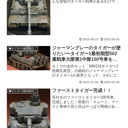
んな形状のタイガー戦車があるわけです
が、当時の戦車開発の細かいことを探り
出したらキリがないので、大雑把に「初
期型」「後期型」とか呼んで現在の模型
キットのタイトルのよりど...
2010.09.15
2023.06.03
ジャーマングレーのタイガーが塗
◆タイガー1最初期100号車
りたい〜タイガー1最初期型502
重戦車大隊第1中隊100号車を作
る。完成写真編
タミヤの名作キット「MM216タイガー1
初期生産型」の箱絵のジャーマングレー
のタイガー1が基準となって、それにどう
やら別解釈があるようだぞとなって、あ
2022.12.30
2023.02.26
ぁあれはダークイエローでドイツ風に呼
ぶとドゥンケルゲルプを塗らなくてはい
ファーストタイガー完成！！
◆タイガー1最初期100号車
かん。でもなんだか...
耳付きのファーストタイガー100号車。
完成しました！前面の「マムート」マー
クと車体の見た目はやっぱり関係がある
のかな？ やっぱり象ですよ象。キット
は素晴らしいの一言。タミヤのタイガー
にもの足りなさを感じてるけど、アフタ
ーパーツやら追加工作は...