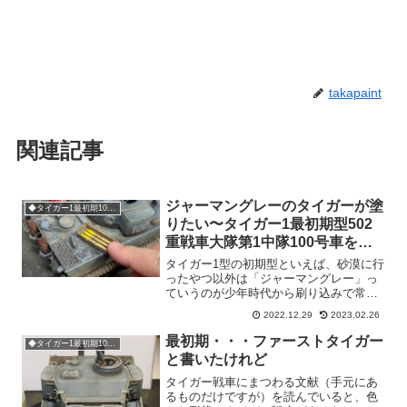
takapaint
関連記事
ジャーマングレーのタイガーが塗
◆タイガー1最初期100号車
りたい〜タイガー1最初期型502
重戦車大隊第1中隊100号車を作
る。
タイガー1型の初期型といえば、砂漠に行
ったやつ以外は「ジャーマングレー」っ
ていうのが少年時代から刷り込みで常識
だったのですが、最近の考証からすると
2022.12.29
2023.02.26
ジャーマングレー単色で塗られて戦場に
出たのは、最も初期のほんの数台だけ
最初期・・・ファーストタイガー
◆タイガー1最初期100号車
で、しかもその後すぐに白...
と書いたけれど
タイガー戦車にまつわる文献（手元にあ
るものだけですが）を読んでいると、色