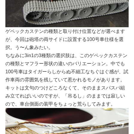
ゲペックカステンの種類と取り付け位置などが選べます
が、今回は砲塔の両サイドに設置する100号車仕様を選
択。う〜ん象みたい。
ちなみに3in1の3種類の選択肢は、このゲペックカステン
の種類とマフラー形状の違いのバリエーション。中でも
100号車はタイガーらしからぬ不細工なちぐはぐ感が、試
作車両の雰囲気を残していて惹かれるモノがあります。
キットは文句のつけどころなくて、そのままスパスパ組
み立てればいいのですが、「吊るし」のままでは寂しい
ので、車台側面の装甲をちょっと荒らしてみます。