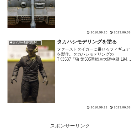
2010.09.25
2023.06.03
タカハシモデリングを塗る
◆タイガー1最初期100号車
ファーストタイガーに乗せるフィギュア
を製作。タカハシモデリングの
TK3537「独 第505重戦車大隊中尉 1944
東プロセイン」という製品。でも、商品
であってもこれは「作品」と言いたい出
来です。一見アルパインやプラトーンの
ような超絶感は無...
2010.09.23
2023.06.03
スポンサーリンク