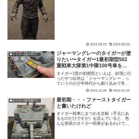
東プロセイン」という製品。でも、商品
であってもこれは「作品」と言いたい出
来です。一見アルパインやプラトーンの
ような超絶感は無...
2010.09.23
2023.06.03
ジャーマングレーのタイガーが塗
◆タイガー1最初期100号車
りたい〜タイガー1最初期型502
重戦車大隊第1中隊100号車を作
る。
タイガー1型の初期型といえば、砂漠に行
ったやつ以外は「ジャーマングレー」っ
ていうのが少年時代から刷り込みで常識
だったのですが、最近の考証からすると
2022.12.29
2023.02.26
ジャーマングレー単色で塗られて戦場に
出たのは、最も初期のほんの数台だけ
最初期・・・ファーストタイガー
◆タイガー1最初期100号車
で、しかもその後すぐに白...
と書いたけれど
タイガー戦車にまつわる文献（手元にあ
るものだけですが）を読んでいると、色
んな形状のタイガー戦車があるわけです
が、当時の戦車開発の細かいことを探り
出したらキリがないので、大雑把に「初
期型」「後期型」とか呼んで現在の模型