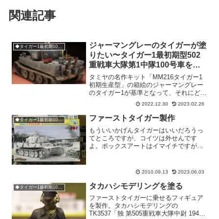
関連記事
ジャーマングレーのタイガーが塗
◆タイガー1最初期100号車
りたい〜タイガー1最初期型502
重戦車大隊第1中隊100号車を作
る。完成写真編
タミヤの名作キット「MM216タイガー1
初期生産型」の箱絵のジャーマングレー
のタイガー1が基準となって、それにどう
やら別解釈があるようだぞとなって、あ
2022.12.30
2023.02.26
ぁあれはダークイエローでドイツ風に呼
ぶとドゥンケルゲルプを塗らなくてはい
ファーストタイガー製作
◆タイガー1最初期100号車
かん。でもなんだか...
もういいかげんタイガーはいいだろうっ
てところですが、コイツは外せんです
よ。ボックスアートはイマイチですが、
タイガーファンなら3個は買っとかない
と、っていう名キットです。ゲペックカ
ステンの種類と取り付け位置などが選べ
2010.09.13
2023.06.03
ますが、今回は砲塔の両サイ...
タカハシモデリングを塗る
◆タイガー1最初期100号車
ファーストタイガーに乗せるフィギュア
を製作。タカハシモデリングの
TK3537「独 第505重戦車大隊中尉 1944