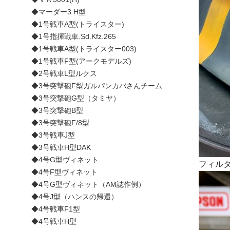
◆マーダー3 H型
◆1号戦車A型(トライスター)
◆1号指揮戦車.Sd.Kfz.265
◆1号戦車A型(トライスター003)
◆1号戦車F型(アークモデルズ)
◆2号戦車L型ルクス
◆3号突撃砲F型ガルパンカバさんチーム
◆3号突撃砲G型（タミヤ）
◆3号突撃砲B型
◆3号突撃砲F/8型
◆3号戦車J型
◆3号戦車H型DAK
◆4号G型ヴィネット
フィル
◆4号F型ヴィネット
◆4号G型ヴィネット（AM誌作例）
◆4号J型（ハンスの帰還）
◆4号戦車F1型
◆4号戦車H型