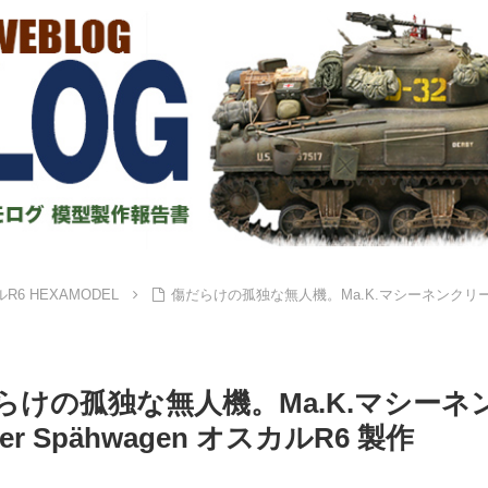
R6 HEXAMODEL
傷だらけの孤独な無人機。Ma.K.マシーネンクリーガー 1/2
らけの孤独な無人機。Ma.K.マシーネンクリ
zer Spähwagen オスカルR6 製作