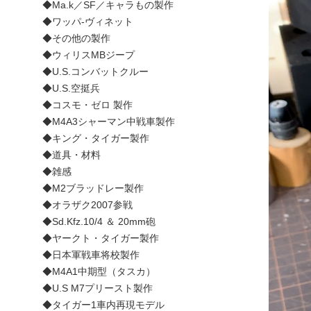
◆Ma.k／SF／キャラもの製作
◆ワッパ-ヴィネット
◆その他の製作
◆ウィリスMBジープ
◆U.S.コンバットクルー
◆U.S.空挺兵
◆コスモ・ゼロ 製作
◆M4A3シャーマン中戦車製作
◆キング・タイガー製作
◆道具・材料
◆雑感
◆M2ブラッドレー製作
◆オラザク2007参戦
◆Sd.Kfz.10/4 ＆ 20mm砲
◆ヤークト・タイガー製作
◆日本軍戦車将校製作
◆M4A1中期型（タスカ）
◆U.S M7プリースト製作
◆タイガー1車内再現モデル