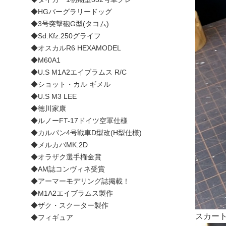
◆HGバーグラリードッグ
◆3号突撃砲G型(タコム)
◆Sd.Kfz.250グライフ
◆オスカルR6 HEXAMODEL
◆M60A1
◆U.S M1A2エイブラムス R/C
◆ショット・カル ギメル
◆U.S M3 LEE
◆徳川家康
◆ルノーFT-17ドイツ空軍仕様
◆カルパン4号戦車D型改(H型仕様)
◆メルカバMK.2D
◆オラザク選手権金賞
◆AM誌コンヴィネ受賞
◆アーマーモデリング誌掲載！
◆M1A2エイブラムス製作
◆ザク・スクーター製作
スカー
◆フィギュア