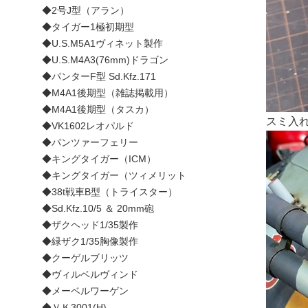
◆2号J型（アラン）
◆タイガー1極初期型
◆U.S.M5A1ヴィネット製作
◆U.S.M4A3(76mm)ドラゴン
◆パンターF型 Sd.Kfz.171
◆M4A1後期型（雑誌掲載用）
◆M4A1後期型（タスカ）
スミ入
◆VK1602レオパルド
◆パンツァーフェリー
◆キングタイガー（ICM）
◆キングタイガー（ツィメリット
◆38t戦車B型（トライスター）
◆Sd.Kfz.10/5 ＆ 20mm砲
◆ザクヘッド1/35製作
◆緑ザク1/35胸像製作
◆クーゲルブリッツ
◆ヴィルベルヴィンド
◆メーベルワーゲン
◆ＶＫ3001(H)