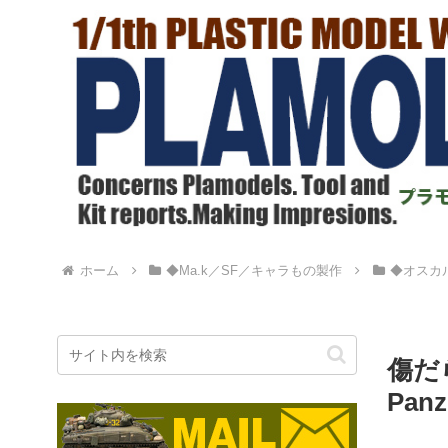
ホーム
◆Ma.k／SF／キャラもの製作
◆オスカル
傷だ
Pan