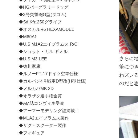
◆HGバーグラリードッグ
◆3号突撃砲G型(タコム)
◆Sd.Kfz.250グライフ
◆オスカルR6 HEXAMODEL
◆M60A1
◆U.S M1A2エイブラムス R/C
◆ショット・カル ギメル
さらに
◆U.S M3 LEE
◆徳川家康
筆につ
◆ルノーFT-17ドイツ空軍仕様
わズレ
◆カルパン4号戦車D型改(H型仕様)
のだと
◆メルカバMK.2D
◆オラザク選手権金賞
◆AM誌コンヴィネ受賞
◆アーマーモデリング誌掲載！
◆M1A2エイブラムス製作
◆ザク・スクーター製作
◆フィギュア