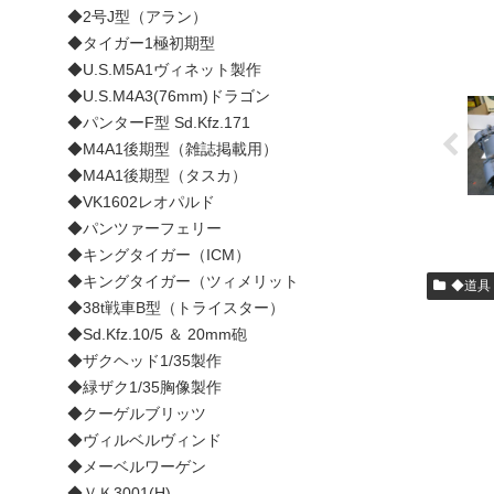
◆2号J型（アラン）
◆タイガー1極初期型
◆U.S.M5A1ヴィネット製作
◆U.S.M4A3(76mm)ドラゴン
◆パンターF型 Sd.Kfz.171
◆M4A1後期型（雑誌掲載用）
◆M4A1後期型（タスカ）
◆VK1602レオパルド
◆パンツァーフェリー
◆キングタイガー（ICM）
◆キングタイガー（ツィメリット
◆道具
◆38t戦車B型（トライスター）
◆Sd.Kfz.10/5 ＆ 20mm砲
◆ザクヘッド1/35製作
◆緑ザク1/35胸像製作
◆クーゲルブリッツ
◆ヴィルベルヴィンド
◆メーベルワーゲン
◆ＶＫ3001(H)