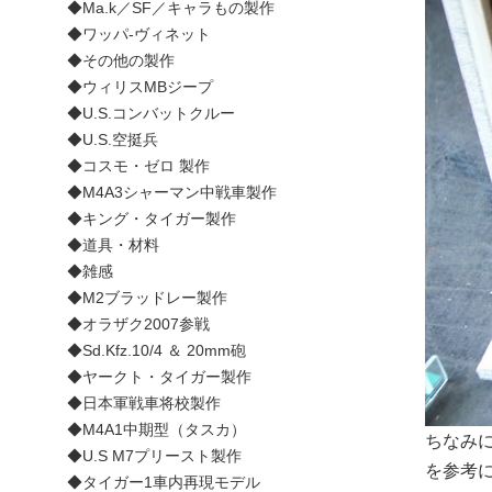
◆Ma.k／SF／キャラもの製作
◆ワッパ-ヴィネット
◆その他の製作
◆ウィリスMBジープ
◆U.S.コンバットクルー
◆U.S.空挺兵
◆コスモ・ゼロ 製作
◆M4A3シャーマン中戦車製作
◆キング・タイガー製作
◆道具・材料
◆雑感
◆M2ブラッドレー製作
◆オラザク2007参戦
◆Sd.Kfz.10/4 ＆ 20mm砲
◆ヤークト・タイガー製作
◆日本軍戦車将校製作
◆M4A1中期型（タスカ）
ちなみ
◆U.S M7プリースト製作
を参考
◆タイガー1車内再現モデル