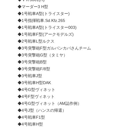
◆マーダー3 H型
◆1号戦車A型(トライスター)
◆1号指揮戦車.Sd.Kfz.265
◆1号戦車A型(トライスター003)
◆1号戦車F型(アークモデルズ)
◆2号戦車L型ルクス
◆3号突撃砲F型ガルパンカバさんチーム
◆3号突撃砲G型（タミヤ）
◆3号突撃砲B型
◆3号突撃砲F/8型
◆3号戦車J型
◆3号戦車H型DAK
◆4号G型ヴィネット
◆4号F型ヴィネット
◆4号G型ヴィネット（AM誌作例）
◆4号J型（ハンスの帰還）
◆4号戦車F1型
◆4号戦車H型