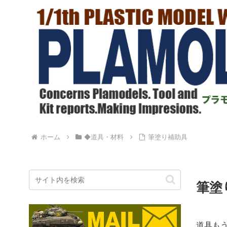
ホーム
◆道具・材料
筆塗り補助具
筆塗
道具も