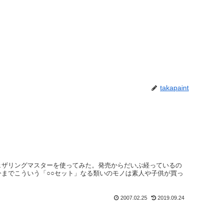
takapaint
ェザリングマスターを使ってみた。発売からだいぶ経っているの
までこういう「○○セット」なる類いのモノは素人や子供が買っ
2007.02.25
2019.09.24