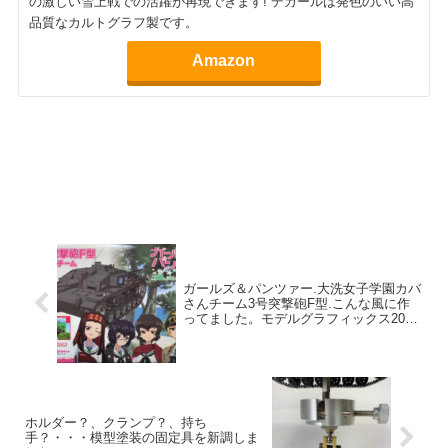
の激しい雪上戦での活躍が再現できます! デカールは発色のいい高
品質なカルトグラフ製です。
Amazon
ガールズ＆パンツァー.大洗女子学園カバ
さんチーム3号突撃砲F型.こんな風に作
ってました。モデルグラフィックス2021
年6月号No.439掲載
ホルダー？、クランプ？、持ち
手？・・・模型塗装の固定具を新調しま