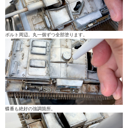
ボルト周辺。丸一個ずつ全部塗ります。
蝶番も絶好の強調箇所。