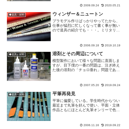
ュアを製作するにはルーペが必須アイテ
2009.09.24
2020.05.21
ムになってしまった。で、...
ウィンザー＆ニュートン
◆道具・材料
プラモデル作りばっかりやってたから、
仕事が猛烈に忙しくなって書く事が無い
ので道具の紹介でも・・・。ミリタリ
ー・フィギュアをやる人にはもう定番と
なっている感のある筆、「ウィンザー＆
ニュートンのシリーズ7」だ。ちょっと前
2006.09.18
2019.10.19
の「アーマーモデリング」...
溶剤とその周辺について
◆道具・材料
模型製作において様々な問題に直面しま
すが、目下僕の一番の問題は、注ぎ終え
た後の溶剤の「チョロ垂れ」問題であり
ます。ビンの蓋周辺に垂れる少量アレ
ね。揮発性が高いからすぐに乾いてしま
うので、神経質すぎると言われればそれ
2007.05.20
2019.09.24
までですが、垂れを恐れて勢...
平筆再発見
◆道具・材料
平筆に偏愛している。学生時代からつい
最近まで丸筆を好んで使い、平面・立体
作品ともにほとんど丸筆オンリーで色塗
りしていた。平筆といえば極端に大きな
面積とか下地塗りのときに「ハケ」と呼
んだ方がいいような大きな物しか使った
2006.11.16
2019.09.22
事がなかった。でも最近、...