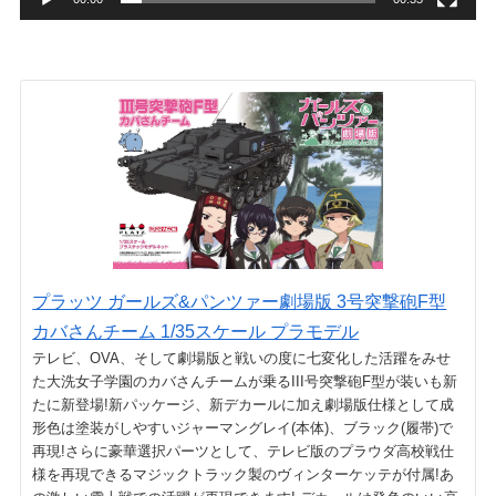
プラッツ ガールズ&パンツァー劇場版 3号突撃砲F型
カバさんチーム 1/35スケール プラモデル
テレビ、OVA、そして劇場版と戦いの度に七変化した活躍をみせ
た大洗女子学園のカバさんチームが乗るIII号突撃砲F型が装いも新
たに新登場!新パッケージ、新デカールに加え劇場版仕様として成
形色は塗装がしやすいジャーマングレイ(本体)、ブラック(履帯)で
再現!さらに豪華選択パーツとして、テレビ版のプラウダ高校戦仕
様を再現できるマジックトラック製のヴィンターケッテが付属!あ