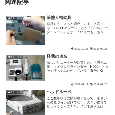
関連記事
筆塗り補助具
◆道具・材料
道具もうちょっと紹介します。と言って
も「○○のエアブラシ」とか「△□×のモー
ターツール」とかっていうのも、もう面
白くないので、ものすごく地味な道具た
ちを紹介。え？どこ？って、手を置いて
いる角材です。地味すぎて分かりづらい
ですね。細かい塗りを...
2013.10.23
2019.09.21
怪我の功名
◆道具・材料
新しいリューターが到着した。「浦和工
業 マイクログラインダー HD20」さっ
そく使ってみたが、ズバリ「宣伝に偽り
なし」だ。宣伝通り抜群の軸精度！。歯
科医が使うような物とは比べられない
が、ホビー用のリューターを何台か使っ
2006.07.19
2019.09.25
た経験からすると、HD...
ヘッドルーペ
◆道具・材料
ここ数年やけに眼が悪くなって、小さい
もの見づらいだけでなく、大きい物まで
見づらくなってきた。メガネ屋さんに聞
くと乱視とわずかに老眼があるみたい。
昨今の超絶ディテールのキットやフィギ