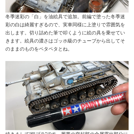
冬季迷彩の「白」を油絵具で追加。前編で塗った冬季迷
彩の白は綺麗すぎるので、実車同様に上塗りで雰囲気を
出します。切り詰めた筆で叩くように絵の具を乗せてい
きます。絵具の濃さはゴッホ級のチューブから出してそ
のままのものをペタペタとね。