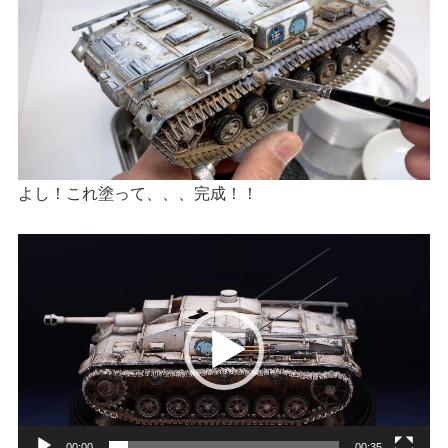
よし！これ塗って、、、完成！！
動
画
プ
レ
ー
ヤ
ー
00:00
00:35