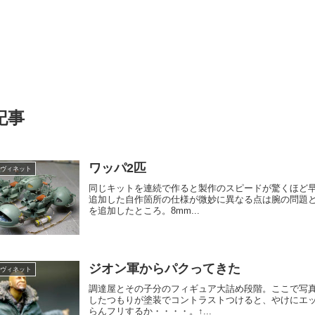
記事
ワッパ2匹
-ヴィネット
同じキットを連続で作ると製作のスピードが驚くほど早
追加した自作箇所の仕様が微妙に異なる点は腕の問題
を追加したところ。8mm...
ジオン軍からパクってきた
-ヴィネット
調達屋とその子分のフィギュア大詰め段階。ここで写
したつもりが塗装でコントラストつけると、やけにエ
らんフリするか・・・・。↑...