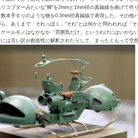
リコプターみたいな“脚”を2mmと1mm径の真鍮線を曲げて
に数本手すりのような物を0.3mm径真鍮線で表現した。その
がら、あくまで「それっぽく」“それ”とは何かと問われれば「
スケールモノはなかなか「雰囲気だけ」というわけにはいかない
時には言い訳が創造性に解釈されたりして、まったくもって空