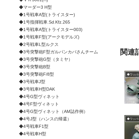
◆マーダー3 H型
◆1号戦車A型(トライスター)
◆1号指揮戦車.Sd.Kfz.265
◆1号戦車A型(トライスター003)
◆1号戦車F型(アークモデルズ)
◆2号戦車L型ルクス
関連
◆3号突撃砲F型ガルパンカバさんチーム
◆3号突撃砲G型（タミヤ）
◆3号突撃砲B型
◆3号突撃砲F/8型
◆ワッパ
◆3号戦車J型
◆3号戦車H型DAK
◆4号G型ヴィネット
◆4号F型ヴィネット
◆4号G型ヴィネット（AM誌作例）
◆4号J型（ハンスの帰還）
◆ワッパ
◆4号戦車F1型
◆4号戦車H型