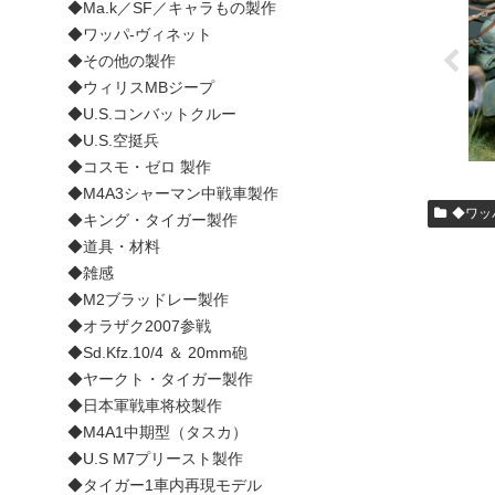
◆Ma.k／SF／キャラもの製作
◆ワッパ-ヴィネット
◆その他の製作
◆ウィリスMBジープ
◆U.S.コンバットクルー
◆U.S.空挺兵
◆コスモ・ゼロ 製作
◆M4A3シャーマン中戦車製作
◆ワッ
◆キング・タイガー製作
◆道具・材料
◆雑感
◆M2ブラッドレー製作
◆オラザク2007参戦
◆Sd.Kfz.10/4 ＆ 20mm砲
◆ヤークト・タイガー製作
◆日本軍戦車将校製作
◆M4A1中期型（タスカ）
◆U.S M7プリースト製作
◆タイガー1車内再現モデル