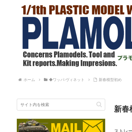
ホーム
◆ワッパ-ヴィネット
新春模型初め
新春
ストレ