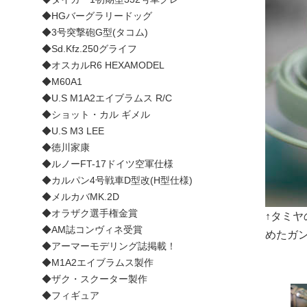
◆HGバーグラリードッグ
◆3号突撃砲G型(タコム)
◆Sd.Kfz.250グライフ
◆オスカルR6 HEXAMODEL
◆M60A1
◆U.S M1A2エイブラムス R/C
◆ショット・カル ギメル
◆U.S M3 LEE
◆徳川家康
◆ルノーFT-17ドイツ空軍仕様
◆カルパン4号戦車D型改(H型仕様)
◆メルカバMK.2D
◆オラザク選手権金賞
↑タミヤ
◆AM誌コンヴィネ受賞
めたガ
◆アーマーモデリング誌掲載！
◆M1A2エイブラムス製作
◆ザク・スクーター製作
◆フィギュア