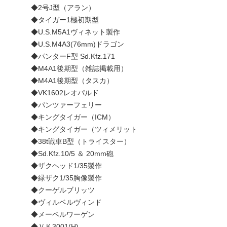
◆2号J型（アラン）
◆タイガー1極初期型
◆U.S.M5A1ヴィネット製作
◆U.S.M4A3(76mm)ドラゴン
◆パンターF型 Sd.Kfz.171
◆M4A1後期型（雑誌掲載用）
◆M4A1後期型（タスカ）
◆VK1602レオパルド
◆パンツァーフェリー
◆キングタイガー（ICM）
◆キングタイガー（ツィメリット
◆38t戦車B型（トライスター）
◆Sd.Kfz.10/5 ＆ 20mm砲
◆ザクヘッド1/35製作
◆緑ザク1/35胸像製作
◆クーゲルブリッツ
◆ヴィルベルヴィンド
◆メーベルワーゲン
◆ＶＫ3001(H)