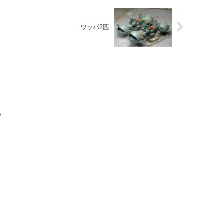
ワッパ2匹
ク