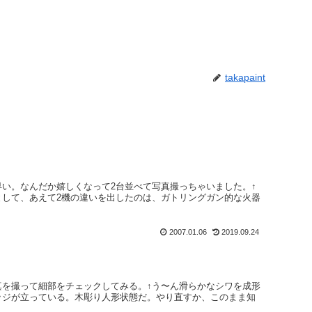
takapaint
い。なんだか嬉しくなって2台並べて写真撮っちゃいました。↑
として、あえて2機の違いを出したのは、ガトリングガン的な火器
2007.01.06
2019.09.24
真を撮って細部をチェックしてみる。↑う〜ん滑らかなシワを成形
ッジが立っている。木彫り人形状態だ。やり直すか、このまま知