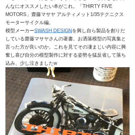
んなにオススメしたい本がこれ。「THIRTY FIVE
MOTORS」齋藤マサヤ アルティメット1/35テクニクス
モーターサイクル編。
模型メーカー
SWASH DESIGN
を興し自ら製品を創りだ
している齋藤マサヤさんの著書。お洒落模型の写真集と
言った方が良いのか。これを見てその凄まじい内容に興
奮し喜び自分の模型製作に対する姿勢を猛反省して落ち
込み、少し泣きましたw