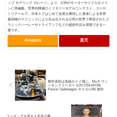
ィブ モデリング ガレージ』より、1/35のモーターサイクルをメイ
ンに再編集。世界的権威のミリタリーモデルコンテスト、ユーロ
ミリテールで、日本人ではじめて金賞を獲得した著者による世界
最高峰のテクニックにより生み出される1/35の世界で再現されたク
ラシックハーレーやトライアンフなどの超絶作品を堪能できる一
冊です。
Amazon
楽天
都市迷彩は直線がイイ感じ。Ma.K.マシ
ーネンクリーガー 1/20 OSKAR-R6
Panzer Spähwagen オスカルR6 製作
フィギュアを塗る人必見の書