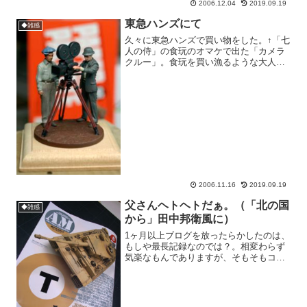
2006.12.04
2019.09.19
東急ハンズにて
◆雑感
久々に東急ハンズで買い物をした。↑「七
人の侍」の食玩のオマケで出た「カメラ
クルー」。食玩を買い漁るような大人だ
けにはなりたくないと思って意識的に
「食玩」を避けていたのであったが、以
前から気になっている平田英明さんが原
型製作したシリーズとのふ...
2006.11.16
2019.09.19
父さんヘトヘトだぁ。（「北の国
◆雑感
から」田中邦衛風に）
1ヶ月以上ブログを放ったらかしたのは、
もしや最長記録なのでは？。相変わらず
気楽なもんでありますが、そもそもココ
はブログを書く事が本来の目的ではなく
て、模型製作の報告が主たる目的でござ
いますので、そのあたりはなにとぞご容
赦願います。で、で、で...