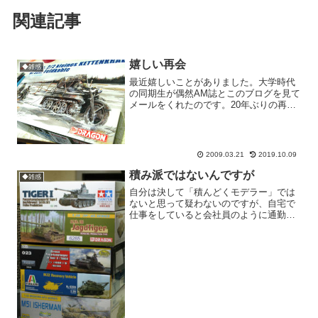
関連記事
嬉しい再会
◆雑感
最近嬉しいことがありました。大学時代
の同期生が偶然AM誌とこのブログを見て
メールをくれたのです。20年ぶりの再
会！（メールだけど）。その友人もたま
たま模型作りに出戻ってココを見つけた
らしい。もう感激しました。模型作って
て自己満足的に嬉しいこ...
2009.03.21
2019.10.09
積み派ではないんですが
◆雑感
自分は決して「積んどくモデラー」では
ないと思って疑わないのですが、自宅で
仕事をしていると会社員のように通勤の
通りすがりに「都会」に行く機会が無く
て、たま〜にあるクライアントとの打ち
合わせで出掛ける時に一気に買いだめ、
もしくは衝動買いしちゃう...