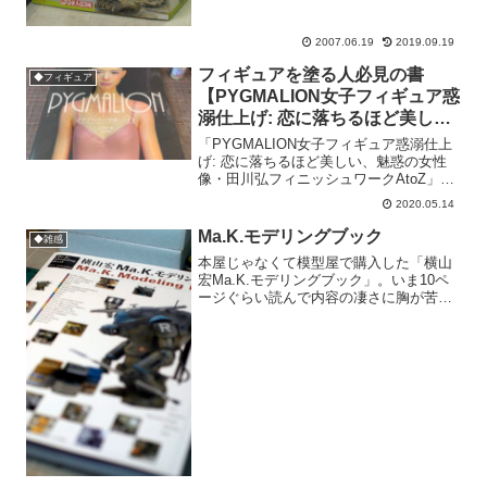
2007.06.19
2019.09.19
フィギュアを塗る人必見の書
◆フィギュア
【PYGMALION女子フィギュア惑
溺仕上げ: 恋に落ちるほど美し
い、魅惑の女性像・田川弘フィニ
「PYGMALION女子フィギュア惑溺仕上
ッシュワークAtoZ】
げ: 恋に落ちるほど美しい、魅惑の女性
像・田川弘フィニッシュワークAtoZ」っ
て長いタイトルの書籍。最近長いタイト
2020.05.14
ルつけるの流行ってるのでしょうか？
一昨日届いて昨日全部読んで、いつもの
Ma.K.モデリングブック
◆雑感
ことながら一...
本屋じゃなくて模型屋で購入した「横山
宏Ma.K.モデリングブック」。いま10ペ
ージぐらい読んで内容の凄さに胸が苦し
くなって、とりあえず落ち着くためにブ
ログ書いてます（笑）これは横山サンの
模型製作の解説本というより、僕からす
るともう“暴露本”...