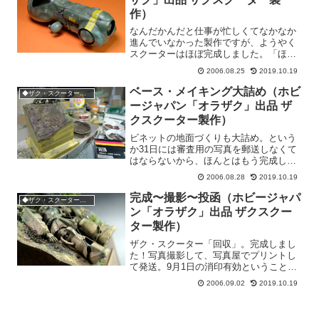
作）
なんだかんだと仕事が忙しくてなかなか
進んでいなかった製作ですが、ようやく
スクーターはほぼ完成しました。「ほ
ぼ」っていうのは塗装中に折れまくった
2006.08.25
2019.10.19
アンテナがまだそのままで、これはザク
本体やビネットと組み合わせるまでに修
ベース・メイキング大詰め（ホビ
◆ザク・スクーター製作
理しても、また作業中に必ず...
ージャパン「オラザク」出品 ザ
クスクーター製作）
ビネットの地面づくりも大詰め。という
か31日には審査用の写真を郵送しなくて
はならないから、ほんとはもう完成して
いなくてはならないような、待ったなし
2006.08.28
2019.10.19
状態なのです。地面の土は、本物の砂の
上にパステルの削り粉を撒いたもの。緑
完成〜撮影〜投函（ホビージャパ
◆ザク・スクーター製作
の部分はスタティックグ...
ン「オラザク」出品 ザクスクー
ター製作）
ザク・スクーター「回収」。完成しまし
た！写真撮影して、写真屋でプリントし
て発送。9月1日の消印有効ということ
で、ギリギリの投函完了。あ〜〜やっと
2006.09.02
2019.10.19
終わったぁ。デジカメで撮影した写真の
データを見ると3ヶ月近くこの作品に関わ
ってたようだ。もう、ハ...