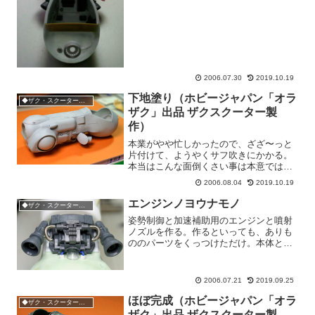
ももう一工夫っていう感じだけど....一度
塗ってから修正したほうが良い結果にな
りそうだ。っていう...
2006.07.30
2019.10.19
下地塗り（ホビージャパン「オラ
◆ザク・スクーター製作
ザク」出品 ザクスクーター製
作）
本業がやや忙しかったので、ざざ〜っと
片付けて、ようやくサフ吹きにかかる。
本当はこんな面倒くさい事は本意ではな
いのだが、数種類のパテとプラ素材を組
2006.08.04
2019.10.19
み合わせて作った造形は色が多くて凹凸
のバランスが全然分からないのでいたし
エンジンノヨウナモノ
◆ザク・スクーター製作
かたない。トーンが均一に...
姿勢制御と加速補助用のエンジンと噴射
ノズルを作る。作るといっても、ありも
ののパーツをくっつけただけ。本体と噴
射ノズルは「MGリック・ドム」から、
ノズルからパイプで繋がっているパーツ
は、タミヤの「1/24カストロール・セリ
2006.07.21
2019.09.25
カ」のデファレンシャ...
ほぼ完成（ホビージャパン「オラ
◆ザク・スクーター製作
ザク」出品 ザクスクーター製