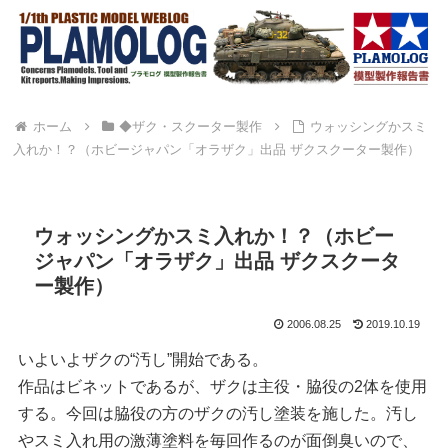
ホーム
◆ザク・スクーター製作
ウォッシングかスミ
入れか！？（ホビージャパン「オラザク」出品 ザクスクーター製作）
ウォッシングかスミ入れか！？（ホビー
ジャパン「オラザク」出品 ザクスクータ
ー製作）
2006.08.25
2019.10.19
いよいよザクの“汚し”開始である。
作品はビネットであるが、ザクは主役・脇役の2体を使用
する。今回は脇役の方のザクの汚し塗装を施した。汚し
やスミ入れ用の激薄塗料を毎回作るのが面倒臭いので、