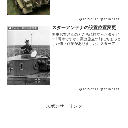
2015.01.25
2019.09.21
スターアンテナの設置位置変更
◆タイガー1初期型I号車
無事お客さんのところに旅立ったタイガ
ー1号車ですが、実は旅立つ前にちょっと
した修正作業がありました。スターアン
テナの設置位置が記録写真を見ると、車
台右側ではなく砲塔上なのではないか、
という疑惑が発生しました。製作当初は
別の方がタイガーのイラ...
2015.02.21
2019.09.21
スポンサーリンク