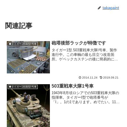
takapaint
関連記事
砲塔後部ラックが特徴です
◆タイガー1初期型I号車
タイガー1型.503重戦車大隊I号車、製作
進行中。この車輌の最も目立つ改造箇
所。ゲペックカステンの後に簡易的に取
り付けられたラック。全部プラ板でいき
たいところでしたが、強度的に不安があ
ったので一部真鍮板にて工作。荷物を積
んでここはひとまず完...
2014.11.24
2019.09.21
503重戦車大隊1号車
◆タイガー1初期型I号車
1943年8月頃ロシアでの503重戦車大隊の
指揮車。タイガーI型で砲塔番号が
「I」。1の1であります。めでたい。11年
の1月1日に完成させるべきでした。コマ
ンダーハッチで信号弾用のパラシュート
と戯れている兵士。彼は、負傷した503
大隊の大隊...