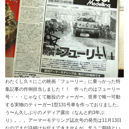
わたくし久々にこの映画「フューリー」に乗っかった特
集記事の作例担当しました！！ 作ったのはフューリー
号・・・じゃなくて敵役のティーガー。世界で唯一可動
する実物のティーガー1型131号車を作っておりました。
う〜ん久しぶりのメディア露出（なんと約3年ぶ
り）。。。アーマーモデリング誌次号の発売は11月13日
なのでまだ詳細はお伝えできませんが、乞うご期待とい