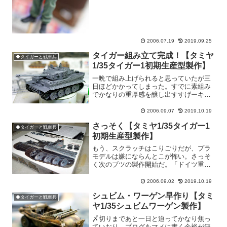
2006.07.19
2019.09.25
タイガー組み立て完成！【タミヤ
◆タイガーと戦車兵
1/35タイガー1初期生産型製作】
一晩で組み上げられると思っていたが三
日ほどかかってしまった。すでに素組み
でかなりの重厚感を醸し出すすげーキッ
トだな。エライぞタミヤ！。このまま汚
し塗装しても小学生ぐらいには「す
2006.09.07
2019.10.19
げ〜！」と言わせられそう。しかし、今
さっそく【タミヤ1/35タイガー1
更ながらにこの車体のデザイン...
◆タイガーと戦車兵
初期生産型製作】
もう、スクラッチはこりごりだが、プラ
モデルは嫌にならんとこが怖い。さっそ
く次のブツの製作開始だ。「ドイツ重戦
車タイガーI型」最近は「ティーガー」と
か「ティガー」とか呼ぶらしいけど、あ
2006.09.02
2019.10.19
えて「タイガー」と言いたい。ラジオを
シュビム・ワーゲン早作り【タミ
レィディオとは言わんし...
◆タイガーと戦車兵
ヤ1/35シュビムワーゲン製作】
〆切りまであと一日と迫ってかなり焦っ
ていおり、ブログをマメに書く余裕が無