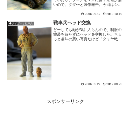
いので、ダダ〜と製作報告。今回はシュ
ビム・ワーゲンの塗装。↓完成の図。この
お尻の感じがイカしてる。やるなポルシ
2006.09.12
2019.10.19
ェ博士！↓ベース塗装。均一にムラなく。
戦車兵ヘッド交換
↓明暗づけ塗装。光を...
◆タイガーと戦車兵
どーしても顔が気に入らんので、制服の
塗装を待たずにヘッドを交換した。ちょ
っと趣味の悪い写真だけど「タミヤ戦車
兵の首とったり〜！」“さらし首”風にホ
ーネットの勝ち、ということで満面の笑
みのヘッドを着けた。この後、このスキ
ンヘッドに髪の毛を生や...
2006.05.29
2019.09.25
スポンサーリンク