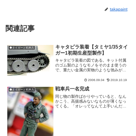
takapaint
関連記事
キャタピラ装着【タミヤ1/35タイ
◆タイガーと戦車兵
ガー1初期生産型製作】
キャタピラ装着の図である。キット付属
のゴム製のようなモノをそのまま使うの
で、重たい金属の実物のような弛みがで
ない。組み立て説明書では、弛み表現の
ために転輪とキャタピラを瞬着で接着せ
2006.09.04
2019.10.19
よと指示しているので、素直に実
戦車兵一名完成
施。・・・・わざとらしいじゃん...
◆タイガーと戦車兵
同じ物の製作ばかりやっていると、なん
かこう、高揚感みないなものが薄くなっ
てくる。「オレってなんて上手いんだ」
とか「良いセンスしてるぜ」みたいに自
画自賛をしつつ、悦に入りながら製作を
進めるている時間は、趣味としてのモノ
作りに一番大切なコトだと...