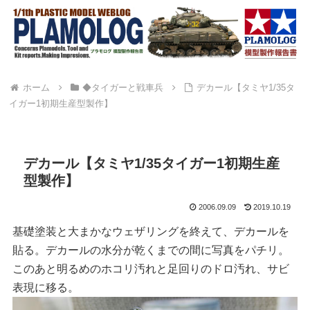
ホーム
◆タイガーと戦車兵
デカール【タミヤ1/35タ
イガー1初期生産型製作】
デカール【タミヤ1/35タイガー1初期生産
型製作】
2006.09.09
2019.10.19
基礎塗装と大まかなウェザリングを終えて、デカールを
貼る。デカールの水分が乾くまでの間に写真をパチリ。
このあと明るめのホコリ汚れと足回りのドロ汚れ、サビ
表現に移る。