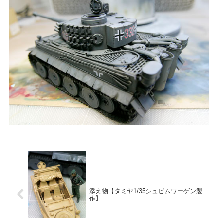
添え物【タミヤ1/35シュビムワーゲン製
作】