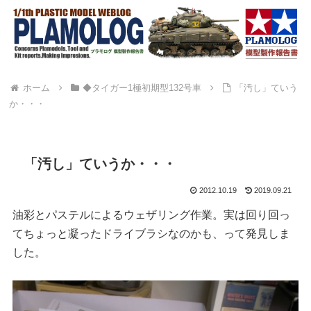
ホーム
◆タイガー1極初期型132号車
「汚し」ていう
か・・・
「汚し」ていうか・・・
2012.10.19
2019.09.21
油彩とパステルによるウェザリング作業。実は回り回っ
てちょっと凝ったドライブラシなのかも、って発見しま
した。