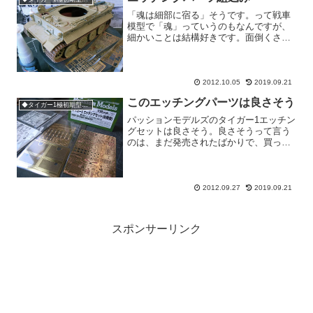
「魂は細部に宿る」そうです。って戦車
模型で「魂」っていうのもなんですが、
細かいことは結構好きです。面倒くさい
けどね。車台のOVMのクランプをはじ
め、もろもろのエッチングパーツ。今回
はパッションモデルズのP35-085Aってい
うのを使っており...
2012.10.05
2019.09.21
このエッチングパーツは良さそう
◆タイガー1極初期型132号車
パッションモデルズのタイガー1エッチン
グセットは良さそう。良さそうって言う
のは、まだ発売されたばかりで、買った
ばかりで、それでまだ作ってないので予
想でしかないのですが、クランプとかフ
ック類とかホルダー類にメッシュグリル
も付いて1600円です...
2012.09.27
2019.09.21
スポンサーリンク