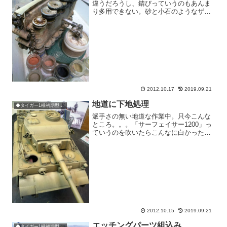
違うだろうし、錆びっていうのもあんま
り多用できない。砂と小石のようなザラ
ザラした感じでパステル粉を付着させま
す。履帯も同じパステル粉で汚し。132
号車用のデカールが無かったので、切り
貼りで組み合わせる。お...
2012.10.17
2019.09.21
地道に下地処理
◆タイガー1極初期型132号車
派手さの無い地道な作業中。只今こんな
ところ。。。「サーフェイサー1200」っ
ていうのを吹いたらこんなに白かった
「サーフェイサー1000」はこんなに白く
なかったような気がする。まあ、黒で思
いっきりジェイドをかけるのでいいんで
すけどね。車体色は...
2012.10.15
2019.09.21
エッチングパーツ組込み
◆タイガー1極初期型132号車