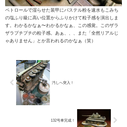
ペトロールで湿らせた装甲にパステル粉を速水もこみち
の塩ふり級に高い位置からふりかけて粒子感を演出しま
す。わかるかなぁ〜わかるかなぁ、この感覚。このザラ
ザラプチプチの粒子感。あぁ、、、また「全然リアルじ
ゃありません」とか言われるのかなぁ（笑）
汚しへ突入！
132号車完成！