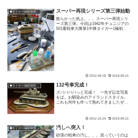
スーパー再現シリーズ第三弾始動
◆タイガー1極初期型132号車
散らかった机上。。。スーパー再現シリ
ーズ第三弾。今回は1942年チュニジアの
501重戦車大隊第1中隊タイガー1極初期
型132号車にて始動です！！作り慣れた
タミヤのタイガー。こんなの1日でザクザ
クコリコリ・・・出来ませんね（笑）
2012.09.19
2019.09.21
132号車完成！
◆タイガー1極初期型132号車
ズババババっと完成！ 一先ず記念写真
をば。お馴染みのアイランドスタイル。
これも何作も作って熟れてきましたぜ。
天面の図。地面との差があまりないです
ね〜（笑）こっち側からのアングルがイ
イですね〜。今回、記録写真にならって
2012.10.24
2019.09.21
後部のマフラーカバーは凹...
汚しへ突入！
◆タイガー1極初期型132号車
砂漠の戦車の汚し。。。泥っていうのは