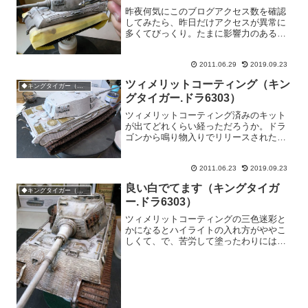
昨夜何気にこのブログアクセス数を確認
してみたら、昨日だけアクセスが異常に
多くてびっくり。たまに影響力のある人
やサイトに誰かがリンクを貼ってくれて
グンッとアクセスが増える事があるけ
2011.06.29
2019.09.23
ど、昨日のは誰の仕業なのか・・・。リ
ンク先を辿ると「ツイッター...
ツィメリットコーティング（キン
◆キングタイガー（ツィメリット
グタイガー.ドラ6303）
ツィメリットコーティング済みのキット
が出てどれくらい経っただろうか。ドラ
ゴンから鳴り物入りでリリースされたの
がキングタイガーのヘンシェル砲塔タイ
プ。続いてポルシェ砲塔、タイガー1型、
2011.06.23
2019.09.23
パンター・・・と、今や当たり前になっ
てきてるけど、今になっ...
良い白でてます（キングタイガ
◆キングタイガー（ツィメリット
ー.ドラ6303）
ツィメリットコーティングの三色迷彩と
かになるとハイライトの入れ方がややこ
しくて、で、苦労して塗ったわりには効
果が出ないってことが多いんですけど、
白のツィメリットコーティングっていう
のは、立体感の表現は楽なんです。ジャ
ン！わかりますかぁ、わか...