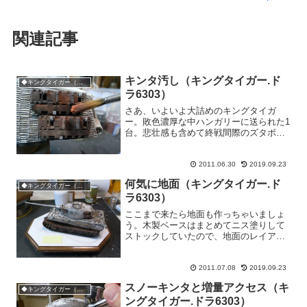
関連記事
キンタ汚し（キングタイガー.ド
◆キングタイガー（ツィメリット
ラ6303）
さあ、いよいよ大詰めのキングタイガ
ー。敗色濃厚な中ハンガリーに送られた1
台。悲壮感も含めて終戦間際のズタボロ
な様子と、しかし当時のドイツ軍最高峰
の戦車としての威厳のようなものが表現
2011.06.30
2019.09.23
できたらなぁ〜。。。。なんて。と、言
いつつも作業は細かくチマ...
何気に地面（キングタイガー.ド
◆キングタイガー（ツィメリット
ラ6303）
ここまで来たら地面も作っちゃいましょ
う。木製ベースはまとめてニス塗りして
ストックしていたので、地面のレイアウ
ト用の型紙を作って・・・スタイロフォ
ーム切って貼って、マスキングして、の
2011.07.08
2019.09.23
り塗ってリアルサンドを撒いて・・・よ
し、できた！地面部分の立...
スノーキンタと増量アクセス（キ
◆キングタイガー（ツィメリット
ングタイガー.ドラ6303）