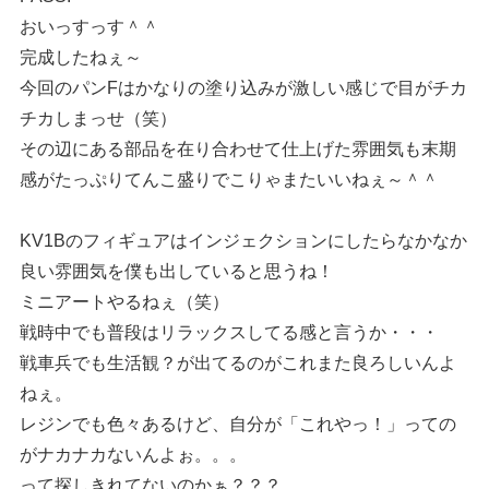
おいっすっす＾＾
完成したねぇ～
今回のパンFはかなりの塗り込みが激しい感じで目がチカ
チカしまっせ（笑）
その辺にある部品を在り合わせて仕上げた雰囲気も末期
感がたっぷりてんこ盛りでこりゃまたいいねぇ～＾＾
KV1Bのフィギュアはインジェクションにしたらなかなか
良い雰囲気を僕も出していると思うね！
ミニアートやるねぇ（笑）
戦時中でも普段はリラックスしてる感と言うか・・・
戦車兵でも生活観？が出てるのがこれまた良ろしいんよ
ねぇ。
レジンでも色々あるけど、自分が「これやっ！」っての
がナカナカないんよぉ。。。
って探しきれてないのかぁ？？？