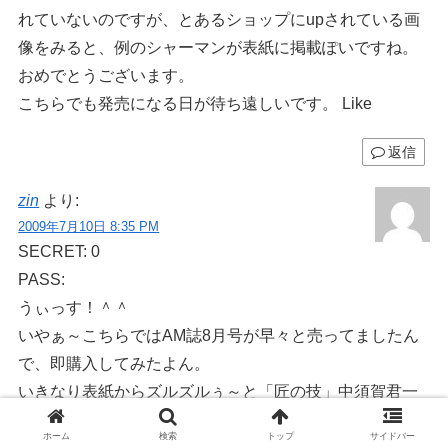
れていないのですが、とあるショップにupされている画
像をみると、例のシャーマンが表紙に掲載ぽいですね。
おめでとうございます。
こちらでも発売になる日が待ち遠しいです。 Like
返信
zin
より:
2009年7月10日 8:35 PM
SECRET: 0
PASS:
うぃっす！＾＾
いやぁ～こちらではAM誌8月号が早々と売ってましたん
で、即購入してみたよん。
いきなり表紙からズルズルぅ～と「匠の技」中須賀君一
色やん！！
ホーム
検索
トップ
サイドバー
凄いやんかぁ＾＾