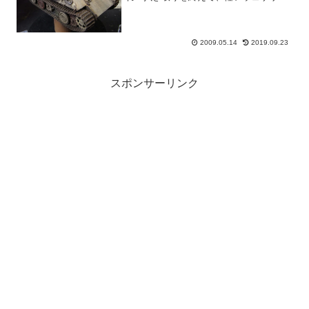
グまで終わったところです。この後、さ
らにパステルで汚しを追加して消えたス
ミを再度入れ直して、、、、擬装網用の
ワイヤーを追加して・・・...
2009.05.14
2019.09.23
スポンサーリンク