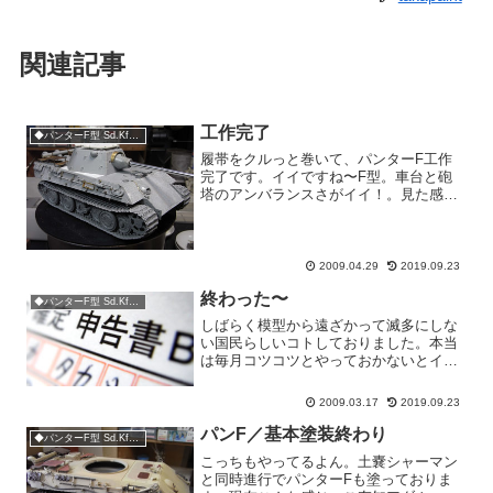
関連記事
工作完了
◆パンターF型 Sd.Kfz.171
履帯をクルっと巻いて、パンターF工作
完了です。イイですね〜F型。車台と砲
塔のアンバランスさがイイ！。見た感じ
車台前面の傾斜装甲を塗装でどう攻略す
るかがポイントですな。装甲板の継ぎ
目、キットのままで充分イケてます。ヘ
タに追加で増彫りなどしない...
2009.04.29
2019.09.23
終わった〜
◆パンターF型 Sd.Kfz.171
しばらく模型から遠ざかって滅多にしな
い国民らしいコトしておりました。本当
は毎月コツコツとやっておかないとイケ
ナイんですが、我が社では年に一回の一
大イベントになってしまっている確定申
2009.03.17
2019.09.23
告とそれにまつわる会計作業。・・・徹
夜した〜終わった〜良かっ...
パンF／基本塗装終わり
◆パンターF型 Sd.Kfz.171
こっちもやってるよん。土嚢シャーマン
と同時進行でパンターFも塗っておりま