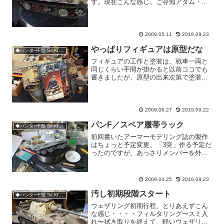
す。現在こんな感じ。ご存知アダム・ワ
イルダー氏の作品を参考にしてますが、
微妙に違う方向に行ってるかも。塗装前
に乾いた泥のデコボコもつけておきま
す。エッジの直線がちょっと...
2009.05.11
2019.09.23
やっぱりフィギュアは原型だな
◆パンターF型 Sd.Kfz.171
フィギュアの工作と塗装は、戦車一両と
同じくらい手間が掛かると以前ココでも
書きましたが、原型の出来次第で塗装の
手間は随分変わるものでもあります。今
回はプラトーンのPT-034.Uボートジャケ
ットを着たSS戦車クルーをチョイスしま
した。原型製作...
2009.06.27
2019.09.22
パンF／スペア履帯ラック
◆パンターF型 Sd.Kfz.171
前回書いたアーマーモデリング誌の製作
はちょっと予定変更。「3突」作る予定だ
ったのですが、あっさりメンバーを外さ
れまして（笑）、もうちょい先の号でフ
リー作品を発表することになりました。
「好きなモン好きに作ったらイイかん
2009.04.25
2019.09.23
ね」と言われて喜びつつも...
汚し初期段階スタート
◆パンターF型 Sd.Kfz.171
ウェザリング初期行程、とりあえずこん
な感じ・・・・フィルタリング〜スミ入
れ〜拭き取りを終えて、軽いウェザリン