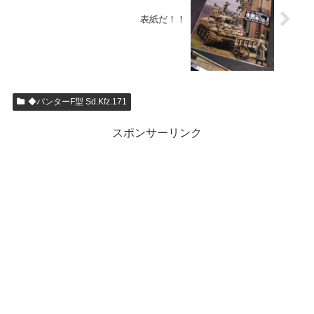
表紙だ！！
◆パンターF型 Sd.Kfz.171
スポンサーリンク