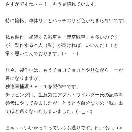
さすがですね～～！！もう見惚れています。
特に輪転、車体リアとハッチのサビ色がたまらないです!!
私も製作、塗装する戦車も『架空戦車』も多いのです
が、製作する本人（私）が良ければ、いいんだ！！と
常々思いこんでおります。(・_・;)
只今、製作中は、もうチョロチョロとやりながら、一か
月になりますが、
独逸軍捕獲ＫＶ－１を製作中です。
チッピングは、生意気にアダム・ワイルダー氏の記事を
参考にやってみましたが、とうとう自分なりの『我』出
てほど遠くなったしまいました。(・_・;)
まぁ～～いいかっ？っていつも通りです。(^。^)y-.。o○