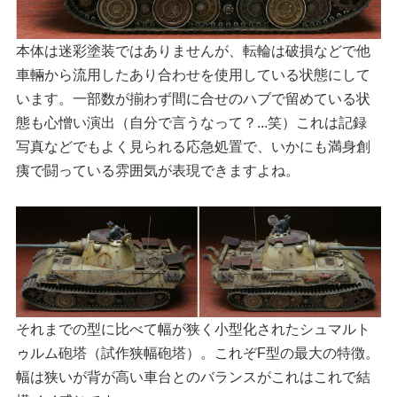
本体は迷彩塗装ではありませんが、転輪は破損などで他
車輛から流用したあり合わせを使用している状態にして
います。一部数が揃わず間に合せのハブで留めている状
態も心憎い演出（自分で言うなって？...笑）これは記録
写真などでもよく見られる応急処置で、いかにも満身創
痍で闘っている雰囲気が表現できますよね。
それまでの型に比べて幅が狭く小型化されたシュマルト
ゥルム砲塔（試作狭幅砲塔）。これぞF型の最大の特徴。
幅は狭いが背が高い車台とのバランスがこれはこれで結