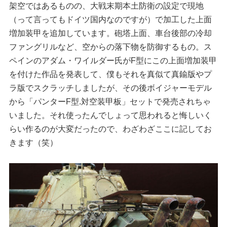
架空ではあるものの、大戦末期本土防衛の設定で現地
（って言ってもドイツ国内なのですが）で加工した上面
増加装甲を追加しています。砲塔上面、車台後部の冷却
ファングリルなど、空からの落下物を防御するもの。ス
ペインのアダム・ワイルダー氏がF型にこの上面増加装甲
を付けた作品を発表して、僕もそれを真似て真鍮版やプ
ラ版でスクラッチしましたが、その後ボイジャーモデル
から「パンターF型.対空装甲板」セットで発売されちゃ
いました。それ使ったんでしょって思われると悔しいく
らい作るのが大変だったので、わざわざここに記してお
きます（笑）