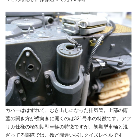
カバーははずれて、むき出しになった排気管。上部の雨
蓋の開き方が横向きに開くのは321号車の特徴です。アフ
リカ仕様の極初期型車輛の特徴ですが。初期型車輛と混
ざってる部隊では、殆ど間違い探しクイズレベルです