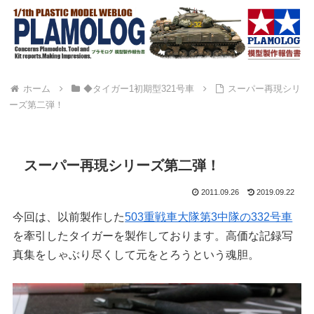
ホーム
◆タイガー1初期型321号車
スーパー再現シリ
ーズ第二弾！
スーパー再現シリーズ第二弾！
2011.09.26
2019.09.22
今回は、以前製作した
503重戦車大隊第3中隊の332号車
を牽引したタイガーを製作しております。高価な記録写
真集をしゃぶり尽くして元をとろうという魂胆。