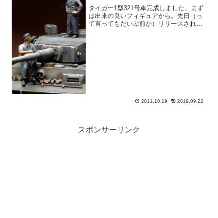
タイガー1型321号車完成しました。まず
は出来の良いフィギュアから。先日（っ
て言ってもだいぶ前か）リリースされた
ドラゴンの＃6655より2体をチョイス。
このキット久々の秀逸キットです。今ま
で同社のこの黒服戦車兵フィギュアっ
て、肩幅が微妙にマ...
2011.10.19
2019.09.22
スポンサーリンク