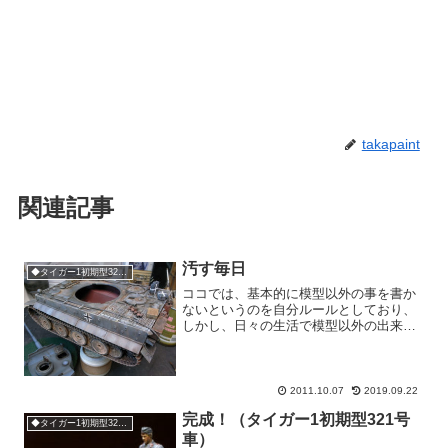
takapaint
関連記事
汚す毎日
◆タイガー1初期型321号車
ココでは、基本的に模型以外の事を書か
ないというのを自分ルールとしており、
しかし、日々の生活で模型以外の出来事
ばかりに面白いことが起こっている場合
「これはブログに書こうか」と思った
り。いやしかし、そうやって一度書いて
しまうと、そればっかりにな...
2011.10.07
2019.09.22
完成！（タイガー1初期型321号
◆タイガー1初期型321号車
車）