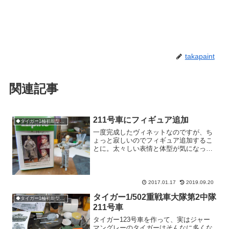
takapaint
関連記事
211号車にフィギュア追加
◆タイガー1極初期型211号車
一度完成したヴィネットなのですが、ち
ょっと寂しいのでフィギュア追加するこ
とに。太々しい表情と体型が気になって
だいぶ前に購入していたアルパインの
35055と、色んなフィギュアから切った
張ったで寄せ集めて作った車長フィギュ
ア。この2体を追加しま...
2017.01.17
2019.09.20
タイガー1/502重戦車大隊第2中隊
◆タイガー1極初期型211号車
211号車
タイガー123号車を作って、実はジャー
マングレーのタイガーはそんなに多くな