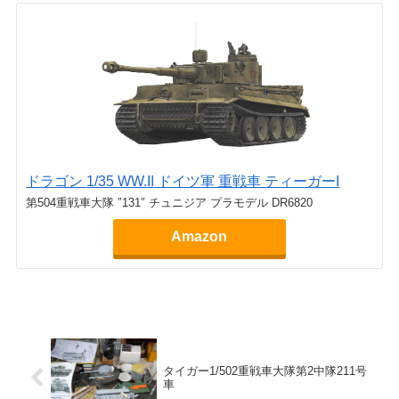
ドラゴン 1/35 WW.II ドイツ軍 重戦車 ティーガーI
第504重戦車大隊 ″131″ チュニジア プラモデル DR6820
Amazon
タイガー1/502重戦車大隊第2中隊211号
車