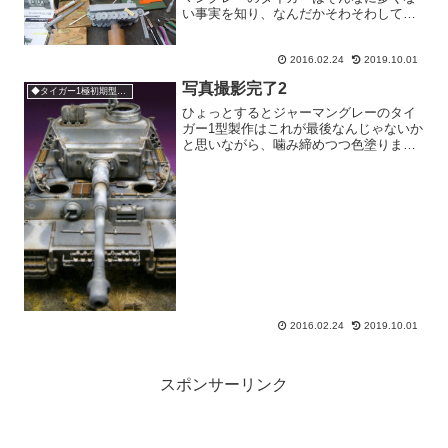
い事実を知り、なんだかそわそわしてお
りまして。過去に作った事が無く、手持
ちのキットで作れる「グレータイガー」
2016.02.24
2019.10.01
はあるのか？と不安になって調べました
ところ。。。502重戦...
写真撮影完了2
◆タイガー1極初期型211号車
ひょっとするとジャーマングレーのタイ
ガー1型製作はこれが最後なんじゃないか
と思いながら、噛み締めつつ色塗りまし
た。ま、たかが模型なのですが、、、さ
れど模型です。前回作った123号車に比
べて冬季迷彩の「白」をやや薄めに調整
して、帯状に白塗りし...
2016.02.24
2019.10.01
スポンサーリンク