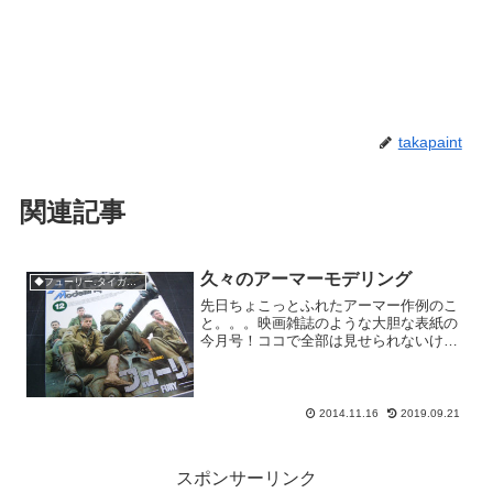
takapaint
関連記事
久々のアーマーモデリング
◆フューリー.タイガー131号車
先日ちょこっとふれたアーマー作例のこ
と。。。映画雑誌のような大胆な表紙の
今月号！ココで全部は見せられないけ
ど、、、はいドーン！！なんとフューリ
ーの敵役、怪物ティーガー1の作例を担当
しました。アーマーさんとお付き合いさ
せていただいてから、こと...
2014.11.16
2019.09.21
スポンサーリンク