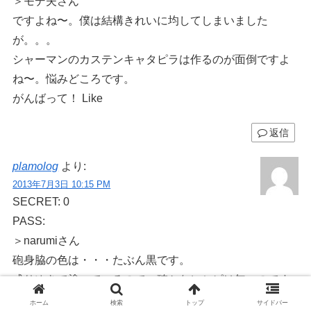
＞モデ夫さん
ですよね〜。僕は結構きれいに均してしまいました
が。。。
シャーマンのカステンキャタピラは作るのが面倒ですよ
ね〜。悩みどころです。
がんばって！ Like
返信
plamolog
より:
2013年7月3日 10:15 PM
SECRET: 0
PASS:
＞narumiさん
砲身脇の色は・・・たぶん黒です。
成りゆきで塗っているので、確かなレシピは無いのです
が、たぶん黒です。
ホーム
検索
トップ
サイドバー