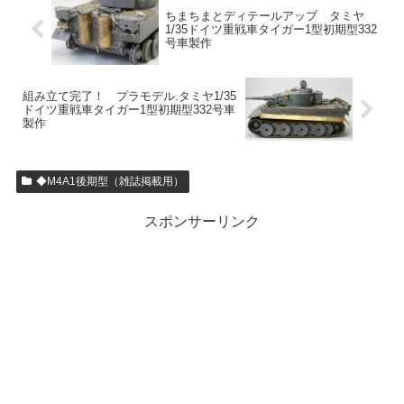
ちまちまとディテールアップ タミヤ
1/35ドイツ重戦車タイガー1型初期型332
号車製作
組み立て完了！ プラモデル.タミヤ1/35
ドイツ重戦車タイガー1型初期型332号車
製作
◆M4A1後期型（雑誌掲載用）
スポンサーリンク