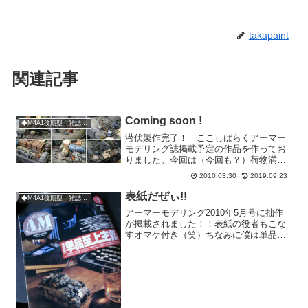
takapaint
関連記事
Coming soon !
◆M4A1後期型（雑誌掲載用）
潜伏製作完了！ ここしばらくアーマー
モデリング誌掲載予定の作品を作ってお
りました。今回は（今回も？）荷物満載
が制作テーマ。特集テーマが「荷物満
2010.03.30
2019.09.23
載」ってことじゃなくて「単品至上主
義」と題して車輛単体でも魅力的に見せ
表紙だぜぃ!!
◆M4A1後期型（雑誌掲載用）
られるのだっていう内容。で、...
アーマーモデリング2010年5月号に拙作
が掲載されました！！表紙の役者もこな
すオマケ付き（笑）ちなみに僕は単品至
上主義者ではありませんけどね。何主義
でもいいわ。とにかく表紙は嬉しいな
ぁ。今回はゲラとか確認できない程スケ
ジュールがタイトだった...