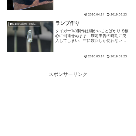
2010.04.14
2019.09.23
ランプ作り
◆M4A1後期型（雑誌掲載用）
タイガー1の製作は細かいことばかりで核
心に到達せぬまま、確定申告の時期に突
入してしまい、年に数回しか使わないエ
クセルなんかを使ったりしてたらさらに
タイガーからは遠ざかって・・・でもし
かし、模型は作っておるのですよ（あ
2010.03.14
2019.09.23
れ、前にも同じような言い...
スポンサーリンク