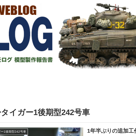
タイガー1後期型242号車
1年半ぶりの追加工
ー1後期型242号車