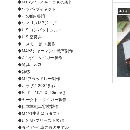
◆Ma.k／SF／キャラもの製作
◆ワッパ-ヴィネット
◆タイガ
◆その他の製作
◆ウィリスMBジープ
◆U.S.コンバットクルー
◆U.S.空挺兵
◆コスモ・ゼロ 製作
◆M4A3シャーマン中戦車製作
◆キング・タイガー製作
◆道具・材料
◆雑感
◆M2ブラッドレー製作
◆オラザク2007参戦
◆Sd.Kfz.10/4 ＆ 20mm砲
◆ヤークト・タイガー製作
◆日本軍戦車将校製作
◆M4A1中期型（タスカ）
◆U.S M7プリースト製作
◆タイガー1車内再現モデル