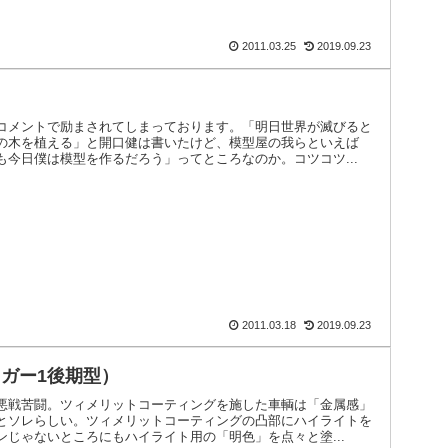
2011.03.25
2019.09.23
コメントで励まされてしまっております。「明日世界が滅びると
の木を植える」と開口健は書いたけど、模型屋の我らといえば
も今日僕は模型を作るだろう」ってところなのか。コツコツ...
2011.03.18
2019.09.23
ガー1後期型）
悪戦苦闘。ツィメリットコーティングを施した車輌は「金属感」
とソレらしい。ツィメリットコーティングの凸部にハイライトを
じゃないところにもハイライト用の「明色」を点々と塗...