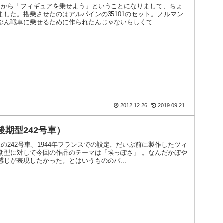
てから「フィギュアを乗せよう」ということになりまして、ちょ
した。搭乗させたのはアルパインの35101のセット。ノルマン
ん戦車に乗せるために作られたんじゃないらしくて...
2012.12.26
2019.09.21
後期型242号車）
隊の242号車、1944年フランスでの設定。だいぶ前に製作したツィ
期型に対して今回の作品のテーマは「埃っぽさ」 。なんだかぼや
じが表現したかった。とはいうもののバ...