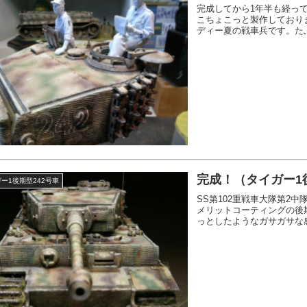
完成してから1年半も経っ
こちょこっと製作しておりま
ディー夏の戦車兵です。たぶ
完成！（タイガー1
ー1後期型242号車
SS第102重戦車大隊第2中
メリットコーティングの後
っとしたようなガサガサな感