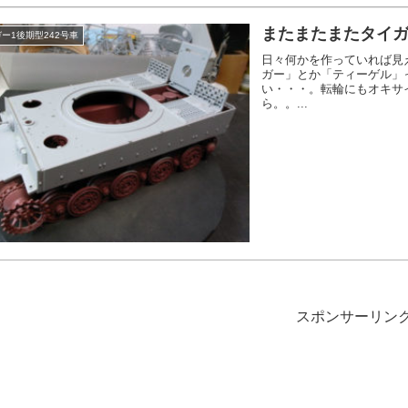
またまたまたタイ
ー1後期型242号車
日々何かを作っていれば見
ガー」とか「ティーゲル」
い・・・。転輪にもオキサ
ら。。...
スポンサーリン