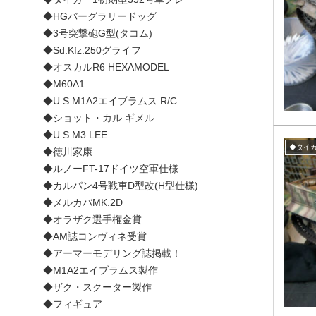
◆HGバーグラリードッグ
◆3号突撃砲G型(タコム)
◆Sd.Kfz.250グライフ
◆オスカルR6 HEXAMODEL
◆M60A1
◆U.S M1A2エイブラムス R/C
◆ショット・カル ギメル
◆U.S M3 LEE
◆タイガ
◆徳川家康
◆ルノーFT-17ドイツ空軍仕様
◆カルパン4号戦車D型改(H型仕様)
◆メルカバMK.2D
◆オラザク選手権金賞
◆AM誌コンヴィネ受賞
◆アーマーモデリング誌掲載！
◆M1A2エイブラムス製作
◆ザク・スクーター製作
◆フィギュア