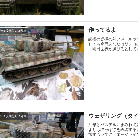
作ってるよ
ー1後期型242号車
読者の皆様の熱いメールや
しても今日あなたはリンゴ
「明日世界が滅びるとして
ウェザリング（タイ
ー1後期型242号車
油彩とパステルにまみれて
よりも埃っぽさを表現する
施すついでに、エッジライン