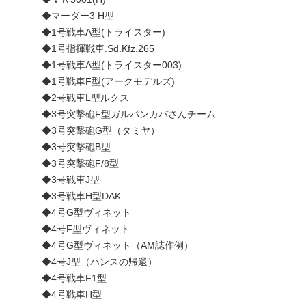
◆マーダー3 H型
◆1号戦車A型(トライスター)
◆1号指揮戦車.Sd.Kfz.265
◆1号戦車A型(トライスター003)
◆1号戦車F型(アークモデルズ)
◆2号戦車L型ルクス
◆3号突撃砲F型ガルパンカバさんチーム
◆3号突撃砲G型（タミヤ）
◆3号突撃砲B型
◆3号突撃砲F/8型
◆3号戦車J型
◆3号戦車H型DAK
◆4号G型ヴィネット
◆4号F型ヴィネット
◆4号G型ヴィネット（AM誌作例）
◆4号J型（ハンスの帰還）
◆4号戦車F1型
◆4号戦車H型