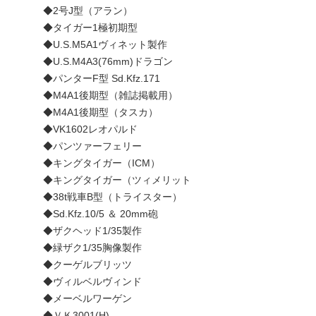
◆2号J型（アラン）
◆タイガー1極初期型
◆U.S.M5A1ヴィネット製作
◆U.S.M4A3(76mm)ドラゴン
◆パンターF型 Sd.Kfz.171
◆M4A1後期型（雑誌掲載用）
◆M4A1後期型（タスカ）
◆VK1602レオパルド
◆パンツァーフェリー
◆キングタイガー（ICM）
◆キングタイガー（ツィメリット
◆38t戦車B型（トライスター）
◆Sd.Kfz.10/5 ＆ 20mm砲
◆ザクヘッド1/35製作
◆緑ザク1/35胸像製作
◆クーゲルブリッツ
◆ヴィルベルヴィンド
◆メーベルワーゲン
◆ＶＫ3001(H)