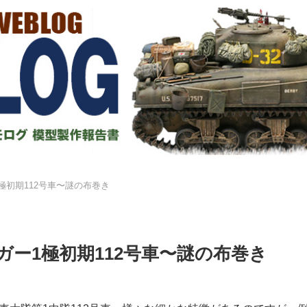
極初期112号車〜謎の布巻き
ガー1極初期112号車〜謎の布巻き