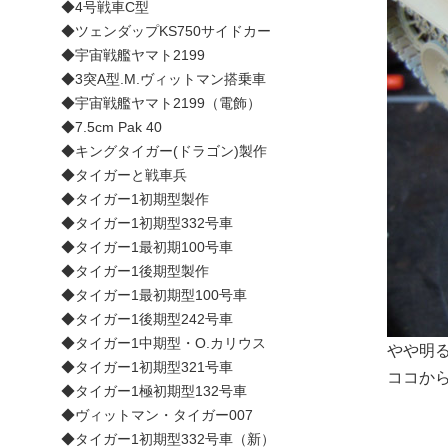
◆4号戦車C型
◆ツェンダップKS750サイドカー
◆宇宙戦艦ヤマト2199
◆3突A型.M.ヴィットマン搭乗車
◆宇宙戦艦ヤマト2199（電飾）
◆7.5cm Pak 40
◆キングタイガー(ドラゴン)製作
◆タイガーと戦車兵
◆タイガー1初期型製作
◆タイガー1初期型332号車
◆タイガー1最初期100号車
◆タイガー1後期型製作
◆タイガー1最初期型100号車
◆タイガー1後期型242号車
◆タイガー1中期型・O.カリウス
やや明
◆タイガー1初期型321号車
ココか
◆タイガー1極初期型132号車
◆ヴィットマン・タイガー007
◆タイガー1初期型332号車（新）