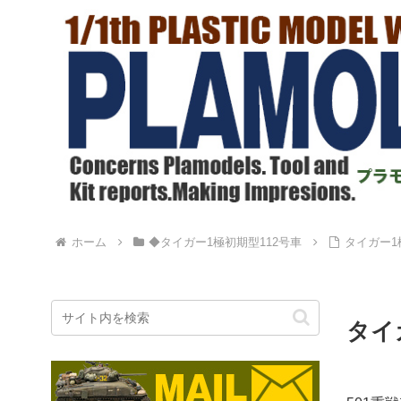
ホーム
◆タイガー1極初期型112号車
タイガー1
タイ