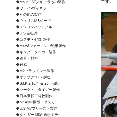
です。
◆Ma.k／SF／キャラもの製作
◆ワッパ-ヴィネット
◆その他の製作
◆ウィリスMBジープ
◆U.S.コンバットクルー
◆U.S.空挺兵
◆コスモ・ゼロ 製作
◆M4A3シャーマン中戦車製作
◆キング・タイガー製作
◆道具・材料
◆雑感
◆M2ブラッドレー製作
◆オラザク2007参戦
◆Sd.Kfz.10/4 ＆ 20mm砲
◆ヤークト・タイガー製作
◆日本軍戦車将校製作
◆M4A1中期型（タスカ）
◆U.S M7プリースト製作
◆タイガー1車内再現モデル