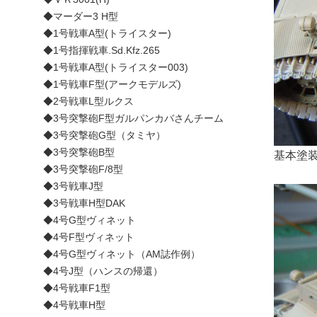
◆マーダー3 H型
◆1号戦車A型(トライスター)
◆1号指揮戦車.Sd.Kfz.265
◆1号戦車A型(トライスター003)
◆1号戦車F型(アークモデルズ)
◆2号戦車L型ルクス
◆3号突撃砲F型ガルパンカバさんチーム
◆3号突撃砲G型（タミヤ）
◆3号突撃砲B型
基本塗
◆3号突撃砲F/8型
◆3号戦車J型
◆3号戦車H型DAK
◆4号G型ヴィネット
◆4号F型ヴィネット
◆4号G型ヴィネット（AM誌作例）
◆4号J型（ハンスの帰還）
◆4号戦車F1型
◆4号戦車H型