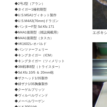
◆2号J型（アラン）
◆タイガー1極初期型
◆U.S.M5A1ヴィネット製作
◆U.S.M4A3(76mm)ドラゴン
◆パンターF型 Sd.Kfz.171
◆M4A1後期型（雑誌掲載用）
エポキ
◆M4A1後期型（タスカ）
◆VK1602レオパルド
◆パンツァーフェリー
◆キングタイガー（ICM）
◆キングタイガー（ツィメリット
◆38t戦車B型（トライスター）
◆Sd.Kfz.10/5 ＆ 20mm砲
◆ザクヘッド1/35製作
◆緑ザク1/35胸像製作
◆クーゲルブリッツ
◆ヴィルベルヴィンド
◆メーベルワーゲン
◆ＶＫ3001(H)