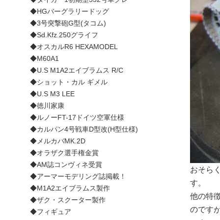
◆HGバーグラリードッグ
◆3号突撃砲G型(タコム)
◆Sd.Kfz.250グライフ
◆オスカルR6 HEXAMODEL
◆M60A1
◆U.S M1A2エイブラムス R/C
◆ショット・カル ギメル
◆U.S M3 LEE
◆徳川家康
◆ルノーFT-17ドイツ空軍仕様
◆カルパン4号戦車D型改(H型仕様)
◆メルカバMK.2D
◆オラザク選手権金賞
◆AM誌コンヴィネ受賞
おそら
◆アーマーモデリング誌掲載！
す。
◆M1A2エイブラムス製作
他の特
◆ザク・スクーター製作
のです
◆フィギュア